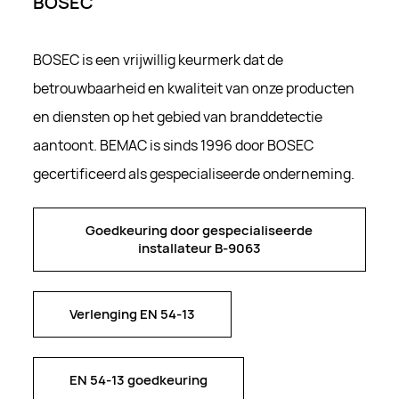
BOSEC
BOSEC is een vrijwillig keurmerk dat de
betrouwbaarheid en kwaliteit van onze producten
en diensten op het gebied van branddetectie
aantoont. BEMAC is sinds 1996 door BOSEC
gecertificeerd als gespecialiseerde onderneming.
Goedkeuring door gespecialiseerde
Goedkeuring door gespecialiseerde
installateur B-9063
installateur B-9063
Verlenging EN 54-13
Verlenging EN 54-13
EN 54-13 goedkeuring
EN 54-13 goedkeuring