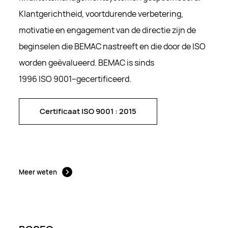
analyseren
BEWAARTERMIJN
DOMEIN
Klantgerichtheid, voortdurende verbetering,
13 maanden
bemac.be
BEWAARTERMIJN
DOMEIN
motivatie en engagement van de directie zijn de
13 maanden
bemac.be
beginselen die BEMAC nastreeft en die door de ISO
_dc_gtm_GTM-T7V6VD9
worden geëvalueerd. BEMAC
is sinds
Cookie van Google Tag Manager stelt ons in
staat om het verzenden van gegevens naar de
1996
ISO
9001
–
gecertificeerd.
verschillende hieronder genoemde
analysediensten (bijv. Google Analytics) in te
stellen en te beheren
Certificaat ISO 9001 : 2015
Certificaat ISO 9001 : 2015
BEWAARTERMIJN
DOMEIN
1 minuut
bemac.be
Meer weten