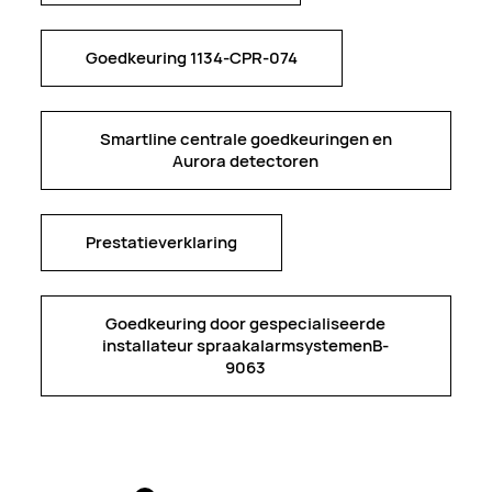
Goedkeuring 1134-CPR-074
Goedkeuring 1134-CPR-074
Smartline centrale goedkeuringen en
Smartline centrale goedkeuringen en
Aurora detectoren
Aurora detectoren
Prestatieverklaring
Prestatieverklaring
Goedkeuring door gespecialiseerde
Goedkeuring door gespecialiseerde
installateur spraakalarmsystemenB-
installateur spraakalarmsystemenB-
9063
9063