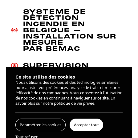
SYSTÈME DE
DÉTECTION
INCENDIE EN
BELGIQUE –
INSTALLATION SUR
MESURE
PAR BEMAC
SUPERVISION
Ce site utilise des cookies
Nous utilisons des cookies et des technologies similaires
Centrale adressable analogique Diana 3
pour ajuster vos préférences, analyser le trafic et mesurer
l’efficacité de nos campagnes. Vous consentez à l’utilisation
Visual Fire
de nos cookies en continuant à naviguer sur ce site. En
savoir plus sur notre
politique de vie privée
.
Paramétrer les cookies
Accepter tout
Tout refuser