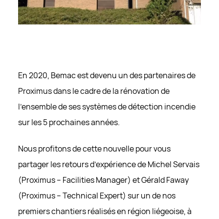
DURÉE
DOMAINE
DURÉE
DOMAINE
13 mois
bemac.be
_dc_gtm_GTM-T7V6VD9
13 mois
bemac.be
Cookie de Google Tag Manager nous permet
de mettre en place et gérer l’envoi des
données vers les différents services d’analyse
repris ci-dessous (ex.: Google Analytics)
En 2020, Bemac est devenu un des partenaires de
DURÉE
DOMAINE
1 minute
bemac.be
Proximus dans le cadre de la rénovation de
l’ensemble de ses systèmes de détection incendie
sur les 5 prochaines années.
Nous profitons de cette nouvelle pour vous
partager les retours d’expérience de Michel Servais
(Proximus – Facilities Manager) et Gérald Faway
(Proximus – Technical Expert) sur un de nos
premiers chantiers réalisés en région liégeoise, à