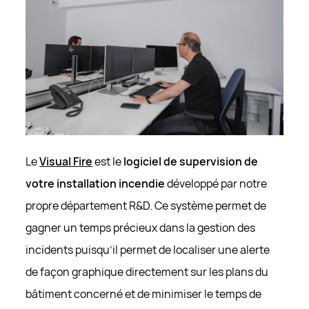
DURÉE
DOMAINE
DURÉE
DOMAINE
13 mois
bemac.be
_dc_gtm_GTM-T7V6VD9
13 mois
bemac.be
Cookie de Google Tag Manager nous permet
de mettre en place et gérer l’envoi des
données vers les différents services d’analyse
repris ci-dessous (ex.: Google Analytics)
DURÉE
DOMAINE
1 minute
bemac.be
Le
Visual Fire
est le
logiciel de supervision de
votre installation incendie
développé par notre
propre département R&D. Ce système permet de
gagner un temps précieux dans la gestion des
incidents puisqu’il permet de localiser une alerte
de façon graphique directement sur les plans du
bâtiment concerné et de minimiser le temps de