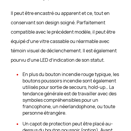
DURÉE
DOMAINE
DURÉE
DOMAINE
13 mois
bemac.be
_dc_gtm_GTM-T7V6VD9
Il peut être encastré ou apparent et ce, tout en
13 mois
bemac.be
Cookie de Google Tag Manager nous permet
conservant son design soigné. Parfaitement
de mettre en place et gérer l’envoi des
données vers les différents services d’analyse
compatible avec le précédent modèle, il peut être
repris ci-dessous (ex.: Google Analytics)
équipé d’une vitre cassable ou réarmable avec
DURÉE
DOMAINE
témoin visuel de déclenchement. Il est également
1 minute
bemac.be
pourvu d’une LED d’indication de son statut.
En plus du bouton incendie rouge typique, les
boutons poussoirs incendie sont également
utilisés pour sortie de secours, hold-up… La
tendance générale est de travailler avec des
symboles compréhensibles pour un
francophone, un néerlandophone, ou toute
personne étrangère.
Un capot de protection peut être placé au-
dessus du bouton poussoir (option). Avant