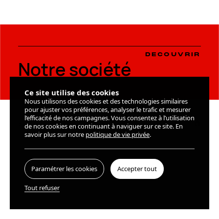
DURÉE
DOMAINE
DURÉE
DOMAINE
13 mois
bemac.be
_dc_gtm_GTM-T7V6VD9
13 mois
bemac.be
Cookie de Google Tag Manager nous permet
de mettre en place et gérer l’envoi des
données vers les différents services d’analyse
DÉCOUVRIR
DÉCOUVRIR
repris ci-dessous (ex.: Google Analytics)
Notre société
Notre société
DURÉE
DOMAINE
1 minute
bemac.be
Ce site utilise des cookies
Nous utilisons des cookies et des technologies similaires
pour ajuster vos préférences, analyser le trafic et mesurer
l’efficacité de nos campagnes. Vous consentez à l’utilisation
© BEMAC 2026. All rights reserved.
Gestion des cookies
de nos cookies en continuant à naviguer sur ce site. En
savoir plus sur notre
politique de vie privée
.
Paramétrer les cookies
Accepter tout
Tout refuser