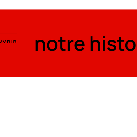
notre histo
notre histo
UVRIR
UVRIR