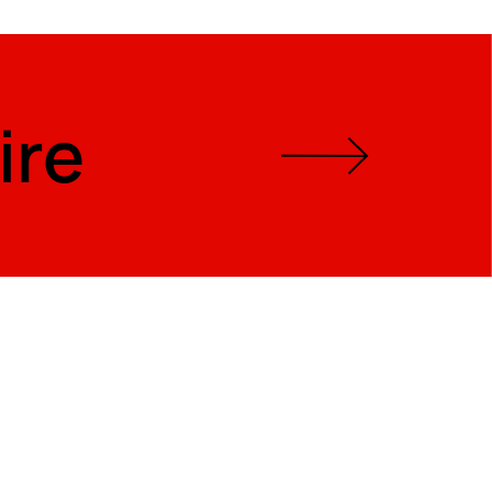
ire
ire