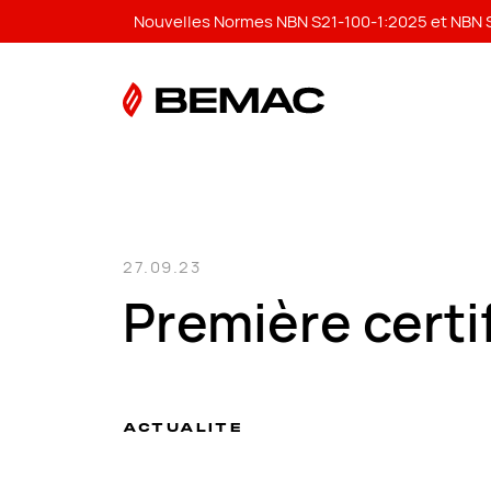
Nouvelles Normes NBN S21-100-1:2025 et NBN S2
27.09.23
Première certi
ACTUALITÉ