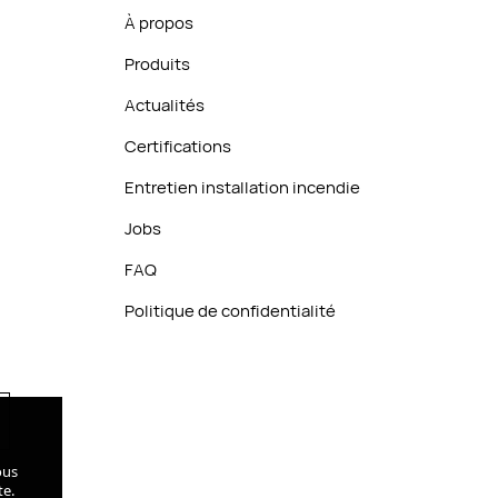
À propos
À propos
Produits
Produits
Actualités
Actualités
Certifications
Certifications
Entretien installation incendie
Entretien installation incendie
Jobs
Jobs
FAQ
FAQ
Politique de confidentialité
Politique de confidentialité
ous
te.